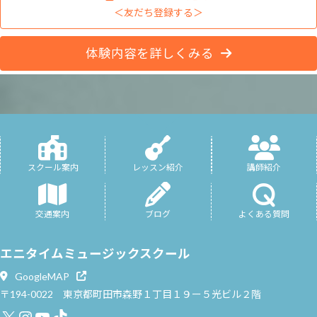
＜友だち登録する＞
体験内容を詳しくみる
スクール案内
レッスン紹介
講師紹介
交通案内
ブログ
よくある質問
エニタイムミュージックスクール
GoogleMAP
〒194-0022 東京都町田市森野１丁目１９ー５光ビル２階
X
Instagram
YouTube
TikTok