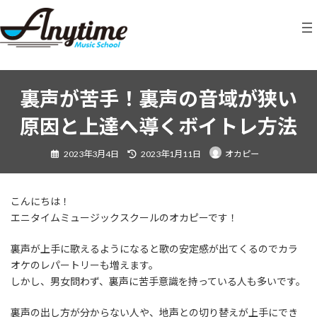
コ
ナ
ン
ビ
テ
ゲ
ン
ー
ツ
シ
へ
ョ
ス
ン
裏声が苦手！裏声の音域が狭い
キ
に
原因と上達へ導くボイトレ方法
ッ
移
プ
動
最
2023年3月4日
2023年1月11日
オカピー
終
更
新
日
時
:
こんにちは！
エニタイムミュージックスクールのオカピーです！
裏声が上手に歌えるようになると歌の安定感が出てくるのでカラ
オケのレパートリーも増えます。
しかし、男女問わず、裏声に苦手意識を持っている人も多いです。
裏声の出し方が分からない人や、地声との切り替えが上手にでき