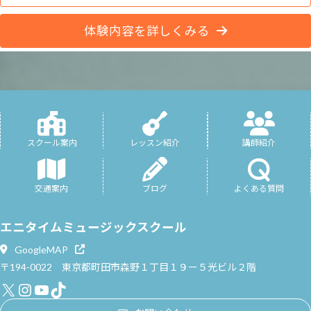
体験内容を詳しくみる
スクール案内
レッスン紹介
講師紹介
交通案内
ブログ
よくある質問
エニタイムミュージックスクール
GoogleMAP
〒194-0022 東京都町田市森野１丁目１９ー５光ビル２階
X
Instagram
YouTube
TikTok