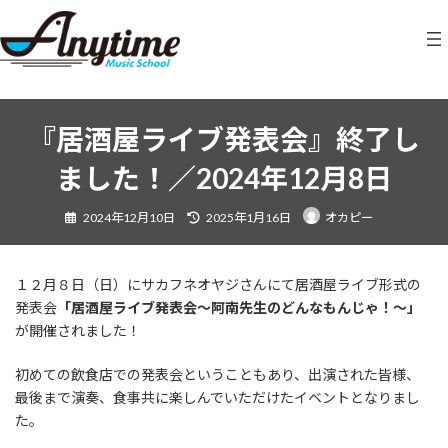
コ
ナ
ン
ビ
テ
ゲ
ン
ー
ツ
シ
へ
ョ
ス
ン
『居酒屋ライブ発表会』終了し
キ
に
ました！／2024年12月8日
ッ
移
プ
動
最
2024年12月10日
2025年1月16日
オカピー
終
更
新
日
時
:
１２月８日（日）にサカフネオヤジさんにて居酒屋ライブ形式の
発表会
「居酒屋ライブ発表会〜阿南先生のどんなもんじゃ！〜」
が開催されました！
初めての飲食店での発表会ということもあり、出演された皆様、
最後まで演奏、食事共に楽しんでいただけたイベントとなりまし
た。