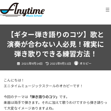
コ
ナ
ン
ビ
テ
ゲ
ン
ー
ツ
シ
へ
ョ
ス
ン
【ギター弾き語りのコツ】歌と
キ
に
演奏が合わない人必見！確実に
ッ
移
プ
動
弾き歌りできる練習方法！
最
2021年9月14日
2021年9月11日
オカピー
終
更
新
日
時
:
こんにちは！
エニタイムミュージックスクールのオカピーです！
今回のテーマは
「弾き語りのコツ」
です。
楽器は両手で弾きます。それに加えて歌うわけですから弾き語りっ
て大変なイメージありますよね。