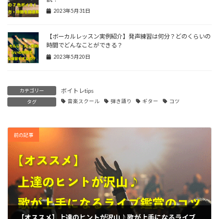
2023年5月31日
【ボーカルレッスン実例紹介】発声練習は何分？どのくらいの
時間でどんなことができる？
2023年5月20日
ボイトレtips
カテゴリー
音楽スクール
弾き語り
ギター
コツ
タグ
前の記事
【オススメ】上達のヒントが沢山♪歌が上手になるライブ鑑賞のコツ