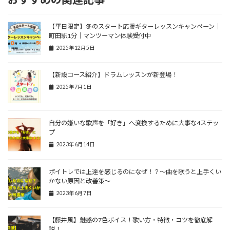
【平日限定】冬のスタート応援ギターレッスンキャンペーン｜
町田駅1分｜マンツーマン体験受付中
2025年12月5日
【新設コース紹介】ドラムレッスンが新登場！
2025年7月1日
自分の嫌いな歌声を「好き」へ変換するために大事な4ステッ
プ
2023年6月14日
ボイトレでは上達を感じるのになぜ！？〜曲を歌うと上手くい
かない原因と改善策〜
2023年6月7日
【藤井風】魅惑の7色ボイス！歌い方・特徴・コツを徹底解
説！