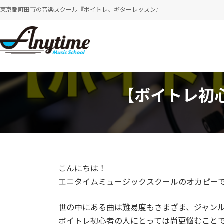
コ
ナ
東京都町田市の音楽スクール『ボイトレ、ギターレッスン』
ン
ビ
テ
ゲ
ン
ー
ツ
シ
へ
ョ
ス
ン
キ
に
【ボイトレ初
ッ
移
プ
動
こんにちは！
エニタイムミュージックスクールのオカピー
世の中にある曲は難易度もさまざま、ジャン
ボイトレ初心者の人にとっては尚更悩むこと