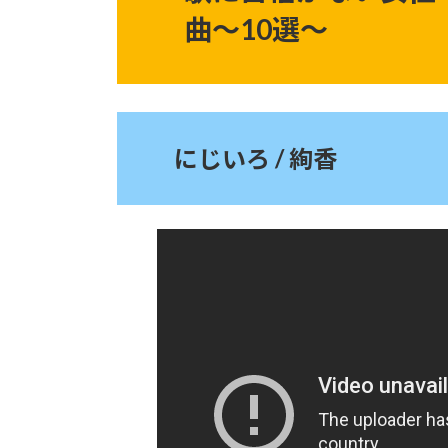
曲〜10選〜
にじいろ / 絢香