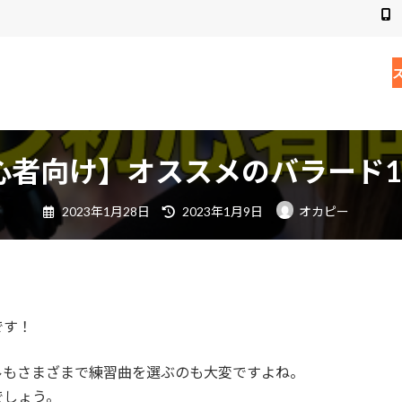
心者向け】オススメのバラード1
最
2023年1月28日
2023年1月9日
オカピー
終
更
新
日
時
:
です！
ルもさまざまで練習曲を選ぶのも大変ですよね。
でしょう。