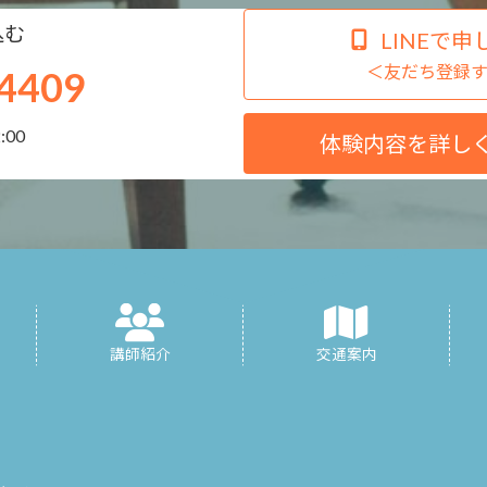
込む
LINEで申
＜友だち登録
4409
:00
体験内容を詳し
講師紹介
交通案内