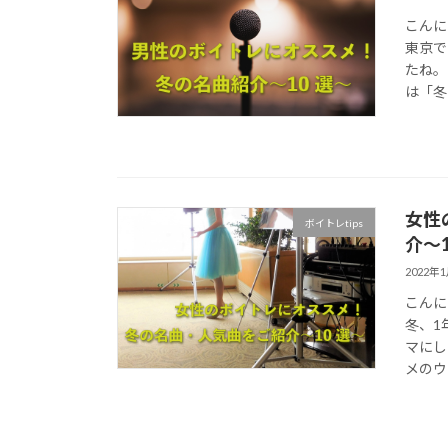
こんに
東京で
たね。
は「冬
女性
ボイトレtips
介〜
2022年
こんに
冬、1
マにし
メのウ