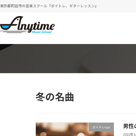
コ
ナ
東京都町田市の音楽スクール『ボイトレ、ギターレッスン』
ン
ビ
テ
ゲ
ン
ー
ツ
シ
へ
ョ
ス
ン
キ
に
ッ
移
プ
動
冬の名曲
男性
ボイトレtips
2022年