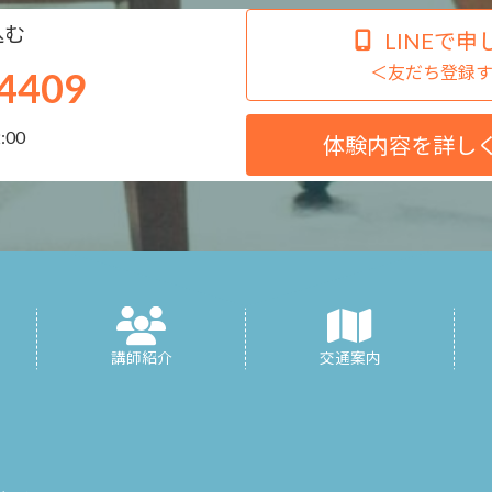
込む
LINEで申
＜友だち登録
4409
:00
体験内容を詳し
講師紹介
交通案内