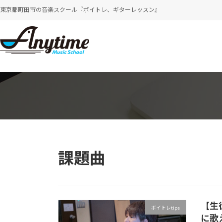
コ
ナ
東京都町田市の音楽スクール『ボイトレ、ギターレッスン』
ン
ビ
テ
ゲ
ン
ー
ツ
シ
へ
ョ
ス
ン
キ
に
ッ
移
プ
動
課題曲
【生
ボイトレtips
に歌