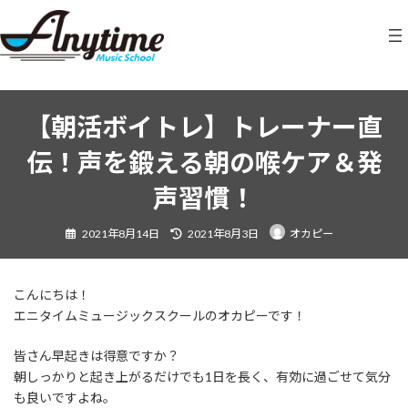
コ
ナ
ン
ビ
テ
ゲ
ン
ー
ツ
シ
へ
ョ
ス
ン
【朝活ボイトレ】トレーナー直
キ
に
伝！声を鍛える朝の喉ケア＆発
ッ
移
プ
動
声習慣！
最
2021年8月14日
2021年8月3日
オカピー
終
更
新
日
時
:
こんにちは！
エニタイムミュージックスクールのオカピーです！
皆さん早起きは得意ですか？
朝しっかりと起き上がるだけでも1日を長く、有効に過ごせて気分
も良いですよね。