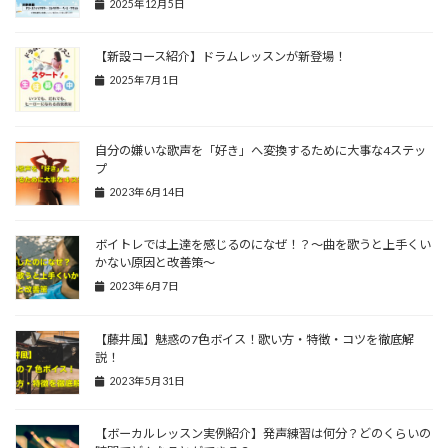
2025年12月5日
【新設コース紹介】ドラムレッスンが新登場！
2025年7月1日
自分の嫌いな歌声を「好き」へ変換するために大事な4ステッ
プ
2023年6月14日
ボイトレでは上達を感じるのになぜ！？〜曲を歌うと上手くい
かない原因と改善策〜
2023年6月7日
【藤井風】魅惑の7色ボイス！歌い方・特徴・コツを徹底解
説！
2023年5月31日
【ボーカルレッスン実例紹介】発声練習は何分？どのくらいの