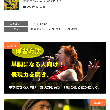
時間でどんなことができる？
2023年5月20日
ボイトレtips
カテゴリー
音楽スクール
ボイトレ
朝活
タグ
前の記事
単調になる人向け！表現力を磨き、抑揚のある歌が歌えるようになる練習方法
2021年8月10日
次の記事