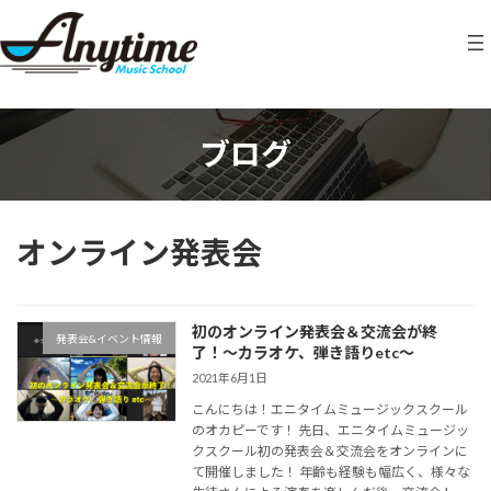
コ
ナ
ン
ビ
テ
ゲ
ン
ー
ツ
シ
へ
ョ
ス
ン
ブログ
キ
に
ッ
移
プ
動
オンライン発表会
初のオンライン発表会＆交流会が終
発表会&イベント情報
了！〜カラオケ、弾き語りetc〜
2021年6月1日
こんにちは！エニタイムミュージックスクール
のオカピーです！ 先日、エニタイムミュージッ
クスクール初の発表会＆交流会をオンラインに
て開催しました！ 年齢も経験も幅広く、様々な