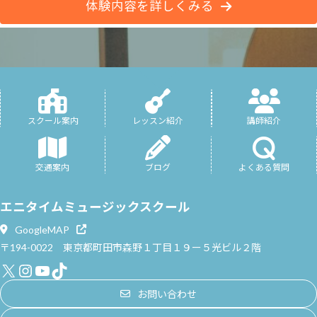
体験内容を詳しくみる
スクール案内
レッスン紹介
講師紹介
交通案内
ブログ
よくある質問
エニタイムミュージックスクール
GoogleMAP
〒194-0022 東京都町田市森野１丁目１９ー５光ビル２階
X
Instagram
YouTube
TikTok
お問い合わせ