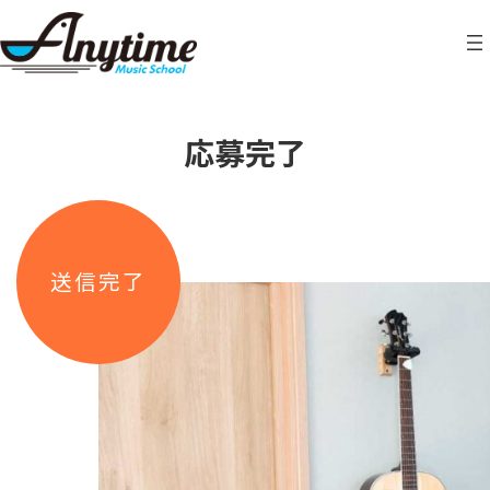
コ
ナ
ン
ビ
テ
ゲ
ン
ー
ツ
シ
へ
ョ
ス
ン
応募完了
キ
に
ッ
移
プ
動
送信完了