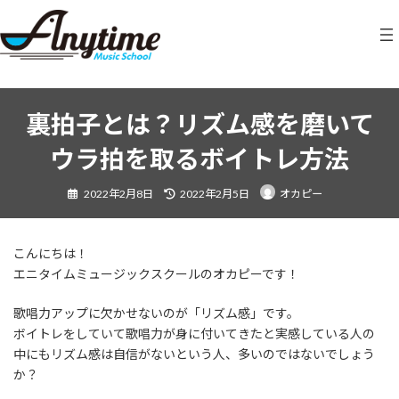
コ
ナ
ン
ビ
テ
ゲ
ン
ー
ツ
シ
へ
ョ
ス
ン
裏拍子とは？リズム感を磨いて
キ
に
ウラ拍を取るボイトレ方法
ッ
移
プ
動
最
2022年2月8日
2022年2月5日
オカピー
終
更
新
日
時
:
こんにちは！
エニタイムミュージックスクールのオカピーです！
歌唱力アップに欠かせないのが「リズム感」です。
ボイトレをしていて歌唱力が身に付いてきたと実感している人の
中にもリズム感は自信がないという人、多いのではないでしょう
か？